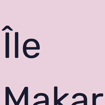
Île
Makar