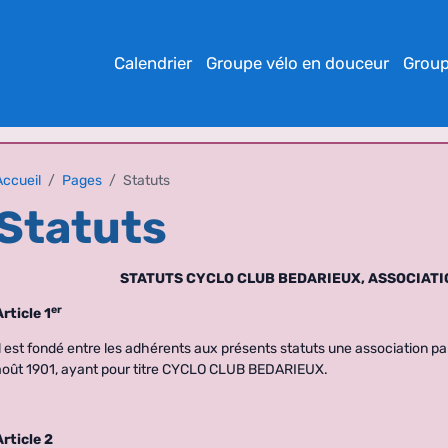
Calendrier
Groupe vélo en douceur
Group
Accueil
Pages
Statuts
Statuts
STATUTS CYCLO CLUB BEDARIEUX, ASSOCIATI
er
Article 1
Il est fondé entre les adhérents aux présents statuts une association par 
août 1901, ayant pour titre CYCLO CLUB BEDARIEUX.
Article 2