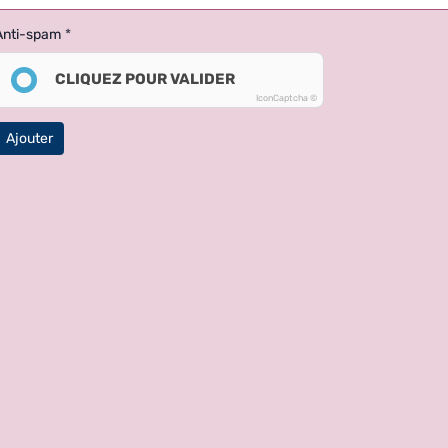
Anti-spam
CLIQUEZ POUR VALIDER
IconCaptcha ©
Ajouter