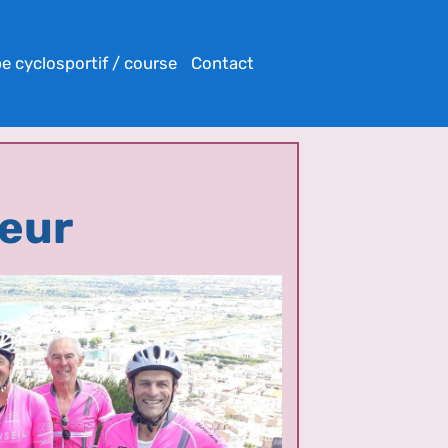
e cyclosportif / course
Contact
ceur