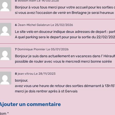
5
Bosson Alain
Le 14/05/2026
Bonjour à vous tous merci pour votre accueil pour les sorties q
si vous avez l'occasion de venir en Bretagne je serai heureux 
6
Jean-Michel Galabrun
Le 25/02/2026
Le site velo en douceur indique deux adresses de depart : park
A quel parking sera le depart pour pour la sortie du 22/02/202
7
Dominique Pionnier
Le 05/01/2026
Bonjour je suis dans actuellement en vacances dans l' Hérault 
possible de rouler avec vous le mercredi merci bonne soirée
8
jean vitrou
Le 28/11/2023
bonjour,
avez vous une heure de retour des sorties démarrant à 13h15
merci je dois rentrer après à st Gervais
Ajouter un commentaire
Nom