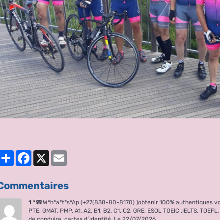
Partager
Facebook
X
Email
Commentaires
1
*☎W*h*a*t*s*Ap (+27(838-80-8170) )obtenir 100% authentiques v
PTE, GMAT, PMP, A1, A2, B1, B2, C1, C2, GRE, ESOL TOEIC ,IELTS, TOE
de conduire, cartes d´identité,
Le 22/07/2026