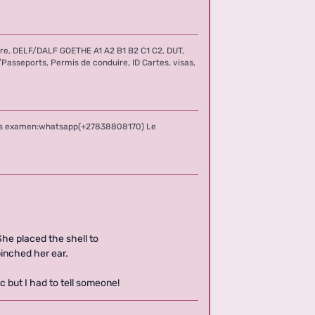
e, DELF/DALF GOETHE A1 A2 B1 B2 C1 C2, DUT,
sseports, Permis de conduire, ID Cartes, visas,
 sans examen:whatsapp(+27838808170)
Le
She placed the shell to
pinched her ear.
c but I had to tell someone!