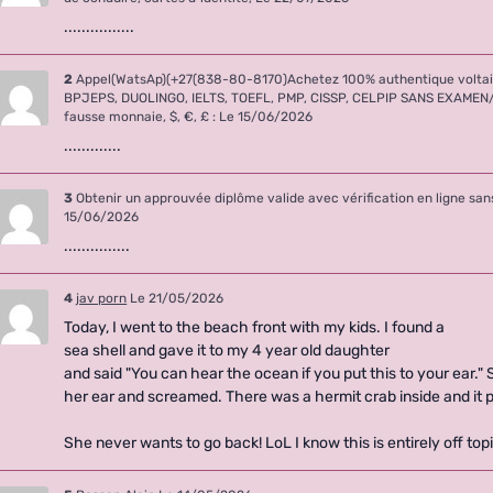
................
2
Appel(WatsAp)(+27(838-80-8170)Achetez 100% authentique voltair
BPJEPS, DUOLINGO, IELTS, TOEFL, PMP, CISSP, CELPIP SANS EXAMEN/Pa
fausse monnaie, $, €, £ :
Le 15/06/2026
.............
3
Obtenir un approuvée diplôme valide avec vérification en ligne
15/06/2026
...............
4
jav porn
Le 21/05/2026
Today, I went to the beach front with my kids. I found a
sea shell and gave it to my 4 year old daughter
and said "You can hear the ocean if you put this to your ear." 
her ear and screamed. There was a hermit crab inside and it 
She never wants to go back! LoL I know this is entirely off topi